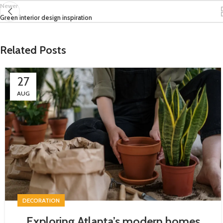
Newer
Green interior design inspiration
Related Posts
27
AUG
DECORATION
Exploring Atlanta’s modern homes