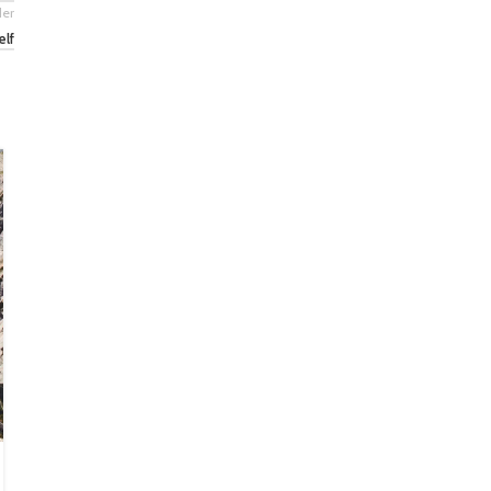
der
elf
26
AUG
INSPIRATION
Minimalist Japanese-inspired furniture