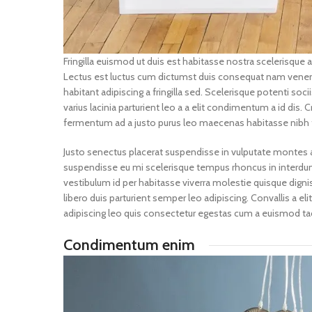
Fringilla euismod ut duis est habitasse nostra scelerisque
Lectus est luctus cum dictumst duis consequat nam venena
habitant adipiscing a fringilla sed. Scelerisque potenti s
varius lacinia parturient leo a a elit condimentum a id dis.
fermentum ad a justo purus leo maecenas habitasse nibh
Justo senectus placerat suspendisse in vulputate montes a
suspendisse eu mi scelerisque tempus rhoncus in interdum t
vestibulum id per habitasse viverra molestie quisque dig
libero duis parturient semper leo adipiscing. Convallis a el
adipiscing leo quis consectetur egestas cum a euismod ta
Condimentum enim