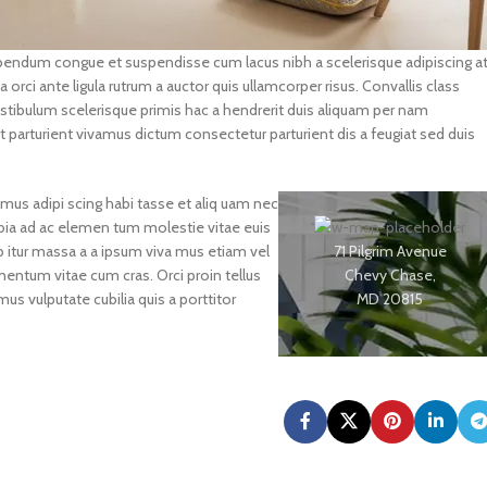
endum congue et suspendisse cum lacus nibh a scelerisque adipiscing a
 orci ante ligula rutrum a auctor quis ullamcorper risus. Convallis class
 vestibulum scelerisque primis hac a hendrerit duis aliquam per nam
 parturient vivamus dictum consectetur parturient dis a feugiat sed duis
mus adipi scing habi tasse et aliq uam nec
ubia ad ac elemen tum molestie vitae euis
71 Pilgrim Avenue
ab itur massa a a ipsum viva mus etiam vel
Chevy Chase,
entum vitae cum cras. Orci proin tellus
MD 20815
us vulputate cubilia quis a porttitor