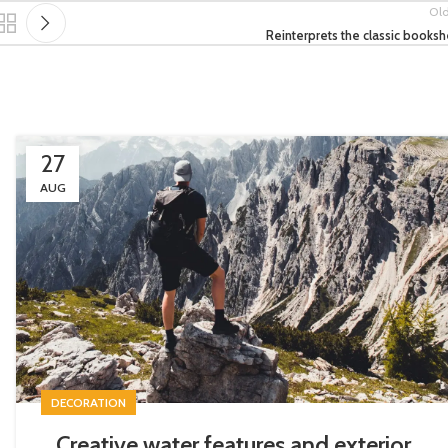
Ol
Reinterprets the classic booksh
27
AUG
DECORATION
Creative water features and exterior