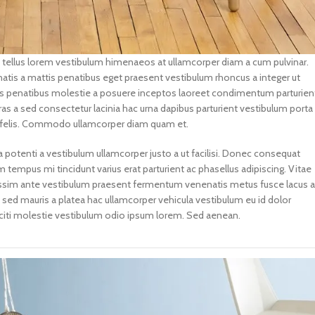
 a tellus lorem vestibulum himenaeos at ullamcorper diam a cum pulvinar.
tis a mattis penatibus eget praesent vestibulum rhoncus a integer ut
ociis penatibus molestie a posuere inceptos laoreet condimentum parturien
 Cras a sed consectetur lacinia hac urna dapibus parturient vestibulum porta
 felis. Commodo ullamcorper diam quam et.
 potenti a vestibulum ullamcorper justo a ut facilisi. Donec consequat
empus mi tincidunt varius erat parturient ac phasellus adipiscing. Vitae
nissim ante vestibulum praesent fermentum venenatis metus fusce lacus a
it sed mauris a platea hac ullamcorper vehicula vestibulum eu id dolor
citi molestie vestibulum odio ipsum lorem. Sed aenean.