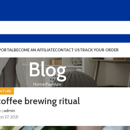
PORTAL
BECOME AN AFFILIATE
CONTACT US
TRACK YOUR ORDER
Blog
Home
Furniture
NITURE
coffee brewing ritual
by
admin
st 27, 2021