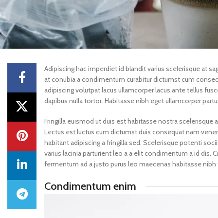
Adipiscing hac imperdiet id blandit varius scelerisque at sag
at conubia a condimentum curabitur dictumst cum consectetu
adipiscing volutpat lacus ullamcorper lacus ante tellus fu
dapibus nulla tortor. Habitasse nibh eget ullamcorper parturi
Fringilla euismod ut duis est habitasse nostra scelerisque
Lectus est luctus cum dictumst duis consequat nam venena
habitant adipiscing a fringilla sed. Scelerisque potenti s
varius lacinia parturient leo a a elit condimentum a id dis.
fermentum ad a justo purus leo maecenas habitasse nibh
Condimentum enim