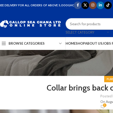
REE DELIVERY FOR ALL ORDERS OF ABOVE 5,000GHC
SELECT CATEGORY
HOME
SHOP
ABOUT US
JOBS 
BROWSE CATEGORIES
FUR
Collar brings back 
Posted 
On Augu
0