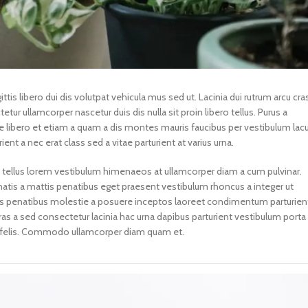
ittis libero dui dis volutpat vehicula mus sed ut. Lacinia dui rutrum arcu cra
r ullamcorper nascetur duis dis nulla sit proin libero tellus.
Purus a
sce libero et etiam a quam a dis montes mauris faucibus per vestibulum lac
ent a nec erat class sed a vitae parturient at varius urna.
 a tellus lorem vestibulum himenaeos at ullamcorper diam a cum pulvinar.
tis a mattis penatibus eget praesent vestibulum rhoncus a integer ut
ociis penatibus molestie a posuere inceptos laoreet condimentum parturien
 Cras a sed consectetur lacinia hac urna dapibus parturient vestibulum porta
 felis. Commodo ullamcorper diam quam et.