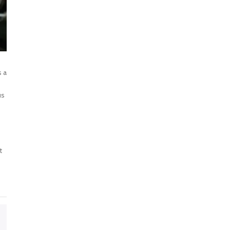
s a
us
t